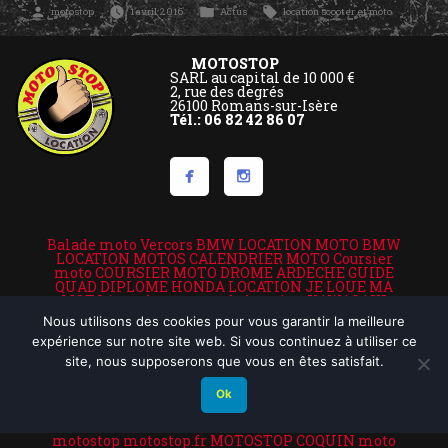
Publié
Publié
Étiquettes :
motostop
1 avril 2016
Actus
location scooter et moto
par
dans
MOTOSTOP
SARL au capital de 10 000 €
2, rue des degrés
26100 Romans-sur-Isère
Tél.: 06 82 42 86 07
Balade moto Vercors
BMW LOCATION MOTO
BMW
LOCATION MOTOS
CALENDRIER MOTO
Coursier
moto
COURSIER MOTO DROME ARDECHE
GUIDE
QUAD DIPLOME
HONDA LOCATION
JE LOUE MA
MOTO
je roule en moto de location
KAWASAKI
VALENCE LOCATION VALENCE MOTO
location de
Nous utilisons des cookies pour vous garantir la meilleure
motos
LOCATION MOTO
Location moto Ardèche
location moto assistance
location moto drome et
expérience sur notre site web. Si vous continuez à utiliser ce
ardeche
location moto Lyon
Location moto Rhone
site, nous supposerons que vous en êtes satisfait.
Location moto Vercors
Location moto week end
LOCATION SCOOTER 50 CC
Location scooter Rhone
Ok
loue moto
louer journée moto
Louer moto
LOUEUR
DE MOTO TRIUMPH
LOUEUR MOTOS
LOUEZ VOTRE
MOTO
motards
moto de courtoisie
MOTOS A LOUER
motostop
motostop.fr
MOTOSTOP COQUIN
moto