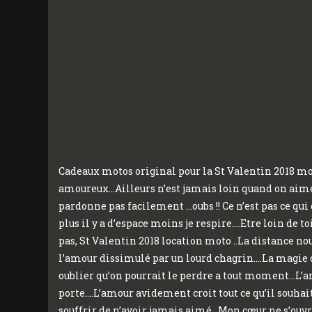
Cadeaux motos original pour la St Valentin 2018 moto
amoureux…Ailleurs n’est jamais loin quand on aime
pardonne pas facilement …oubs !! Ce n’est pas ce qui 
plus il y a d’espace moins je respire….Etre loin de toi
pas, St Valentin 2018 location moto ..La distance no
l’amour dissimulé par un lourd chagrin….La magie du
oublier qu’on pourrait le perdre a tout moment…L’ami
porte….L’amour avidement croit tout ce qu’il souhait
souffrir de n’avoir jamais aimé…Mon cœur ne s’ouvre q