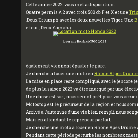
Cette année 2022 vous met a disposition;
Quatre permis A 2 avec trois 500 cb F et X et une
Tri
.Deux Triumph avec les deux nouvelles Tiger. Une
B
et oui , Deux Yamaha
louer une Honda cbf 500 2022
également viennent épauler le parc .
Je cherche a louer une moto en
Rhône Alpes Drome
La mise en place reste compliqué, avec le (encore )e
de plus la saison 2022 va être marqué par une électi
Une chose est sur , nous seront prêt pour vous accueil
Motostop est le précurseur de la région et nous somm
Arrivé a l’automne d’une vie bien rempli nous songe
Mais en attendant le repreneur parfait;
Je cherche une moto a louer en Rhône Apes Drome Ard
Pendant cette période perturbé les nombreux message