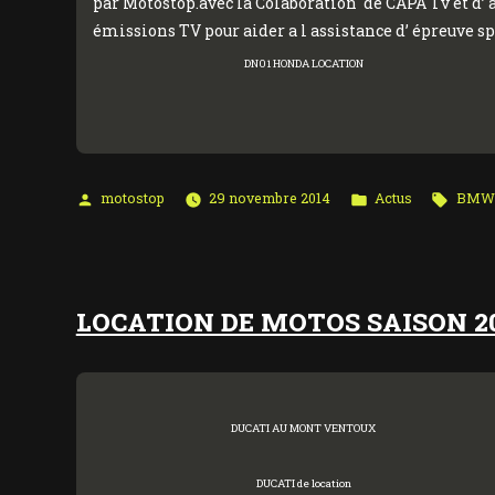
par Motostop.avec la Colaboration de CAPA Tv et d
émissions TV pour aider a l assistance d’ épreuve sp
DN01 HONDA LOCATION
Publié
Publié
Étique
motostop
29 novembre 2014
Actus
BMW 
par
dans
LOCATION DE MOTOS SAISON 2
DUCATI AU MONT VENTOUX
DUCATI de location