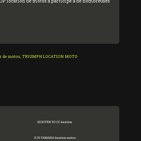
OP location de motos a participé a de nombreuses
r de motos
,
TRIUMPH LOCATION MOTO
SCOOTER 50 CC location
XJ6 YAMAHA location motos