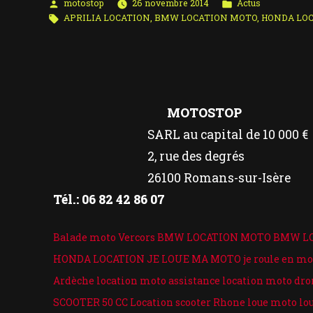
Publié
Publié
motostop
26 novembre 2014
Actus
par
Étiquettes :
dans
APRILIA LOCATION
,
BMW LOCATION MOTO
,
HONDA LO
MOTOSTOP
SARL au capital de 10 000 €
2, rue des degrés
26100 Romans-sur-Isère
Tél.: 06 82 42 86 07
Balade moto Vercors
BMW LOCATION MOTO
BMW L
HONDA LOCATION
JE LOUE MA MOTO
je roule en mo
Ardèche
location moto assistance
location moto dro
SCOOTER 50 CC
Location scooter Rhone
loue moto
lo