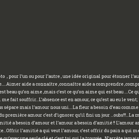
 , pour l’un ou pour l’autre , une idée original pour étonner l’a
…..Aimer aide a connaître ,connaître aide a comprendre ,comp
est beau qu’on aime ,mais c’est ce qu’on aime qui est beau ….Ce que
 me fait souffrir…L’absence est en amour, ce qu’est au eu le vent; i
us sépare mais l’amour nous uni….La fleur a besoin d’eau comme j
 première amour c’est d’ignorer qu’il fini un jour …oubs!!!…La m
tié a besoin d’amour et l’amour a besoin d’amitié !! L’amour arr
e…Offrir l’amitié a qui veut l’amour, c’est offrir du pain a qui 
u’avec une seule clé et c’est toi qui la trouvée…N’arrête jamais 