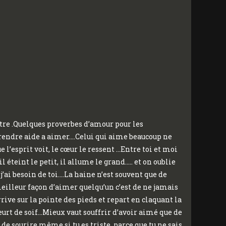
utre .Quelques proverbes d’amour pour les
rendre aide a aimer….Celui qui aime beaucoup ne
 l’esprit voit, le cœur le ressent …Entre toi et moi
l éteint le petit, il allume le grand….. et on oublie
’ai besoin de toi….La haine n’est souvent que de
eilleur façon d’aimer quelqu’un c’est de ne jamais
ive sur la pointe des pieds et repart en claquant la
meurt de soif…Mieux vaut souffrir d’avoir aimé que de
de sourire même si tu es triste, parce que tu ne sais