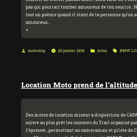
pas qui pourrait tomber amoureux de ton sourire…Ne so
tout un poème quand il vient de la personne qu’on 
amoureux…
+
Publié
Publié
Étiquettes
motostop
25 janvier 2018
Actus
BMW LO
par
dans
Location Moto prend de l’altitu
Des motos de location misent a disposition de CAPA
suivre au plus prêt les coureurs du Trail organisé p
l’épreuve , permettant au cameraman et pilote de CA