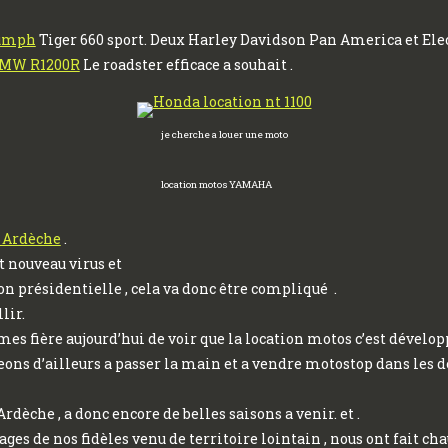
umph
Tiger 660 sport. Deux Harley Davidson Pan America et Elec
MW R1200R
Le roadster efficace a souhait .
je cherche a louer une moto
location motos YAMAHA
 Ardèche
.
t nouveau virus et
on présidentielle , cela va donc être compliqué .
lir.
es fière aujourd’hui de voir que la location motos c’est dévelop
ons d’ailleurs a passer la main et a vendre motostop dans les de
èche , a donc encore de belles saisons a venir. et .
s de nos fidèles venu de territoire lointain , nous ont fait cha