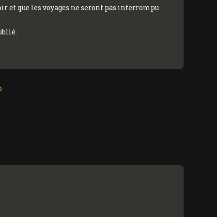
ir et que les voyages ne seront pas interrompu
blié.
O