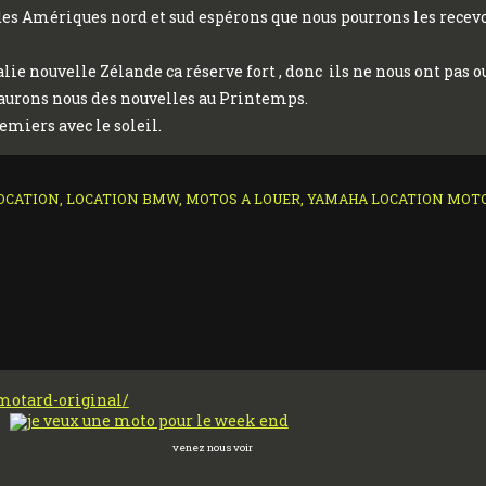
s Amériques nord et sud espérons que nous pourrons les recevo
e nouvelle Zélande ca réserve fort , donc ils ne nous ont pas ou
e aurons nous des nouvelles au Printemps.
miers avec le soleil.
:
OCATION
,
LOCATION BMW
,
MOTOS A LOUER
,
YAMAHA LOCATION MOT
motard-original/
venez nous voir