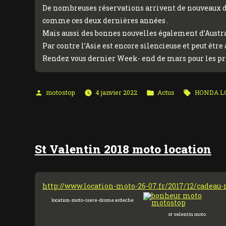
De nombreuses réservations arrivent de nouveaux de
comme ces deux dernières années .
Mais aussi des bonnes nouvelles également d’Australi
Par contre l’Asie est encore silencieuse et peut êtr
Rendez vous dernier Week- end de mars pour les pre
Publié
Publié
Étiquettes 
motostop
4 janvier 2022
Actus
HONDA L
par
dans
St Valentin 2018 moto location
http://www.location-moto-26-07.fr/2017/12/cadeau-
location-moto-isere-drome ardeche
st valentin moto