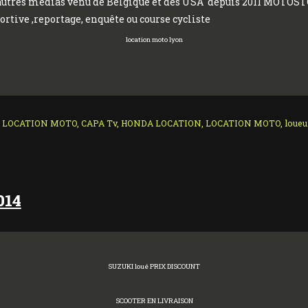
’ autres medias venu de Belgique et des USA depuis 2011 MOTOST
ortive ,reportage, enquête ou course cycliste
location moto lyon
ttes :
LOCATION MOTO
,
CAPA Tv
,
HONDA LOCATION
,
LOCATION MOTO
,
loueu
014
SUZUKI loué PRIX DISCOUNT
SCOOTER EN LIVRAISON