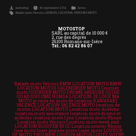
Publié
Publié
motostop
19 septembre 2011
Actus
par
dans
Étiquettes :
Balade moto Vercors
,
LEONCEL LOCATION
,
VERCORS MOTO
MOTOSTOP
SARL au capital de 10 000 €
2, rue des degrés
26100 Romans-sur-Isère
Tél.: 06 82 42 86 07
Balade moto Vercors
BMW LOCATION MOTO
BMW
LOCATION MOTOS
CALENDRIER MOTO
Coursier
moto
COURSIER MOTO DROME ARDECHE
GUIDE
QUAD DIPLOME
HONDA LOCATION
JE LOUE MA
MOTO
je roule en moto de location
KAWASAKI
VALENCE LOCATION VALENCE MOTO
location de
motos
LOCATION MOTO
Location moto Ardèche
location moto assistance
location moto drome et
ardeche
location moto Lyon
Location moto Rhone
Location moto Vercors
Location moto week end
LOCATION SCOOTER 50 CC
Location scooter Rhone
loue moto
louer journée moto
Louer moto
LOUEUR
DE MOTO TRIUMPH
LOUEUR MOTOS
LOUEZ VOTRE