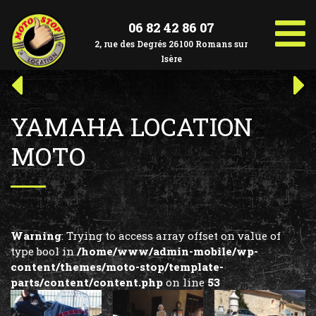
Aller
au
06 82 42 86 07
contenu
2, rue des Degrés 26100 Romans sur
Isère
Navigation
Article
Art
précédent :
suiv
de
YAMAHA LOCATION
l’article
MOTO
Warning
: Trying to access array offset on value of
type bool in
/home/www/admin-mobile/wp-
content/themes/moto-stop/template-
parts/content/content.php
on line
53