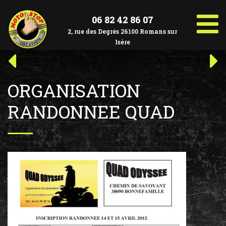
Aller
au
06 82 42 86 07
contenu
2, rue des Degrés 26100 Romans sur
Isère
Navigation
Article
Art
précédent :
suiv
de
ORGANISATION
l’article
RANDONNEE QUAD