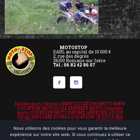
MOTOSTOP
SARL au capital de 10 000 €
2, rue des degrés
26100 Romans-sur-Isère
Tél.: 06 82 42 86 07
Balade moto Vercors
BMW LOCATION MOTO
BMW
LOCATION MOTOS
CALENDRIER MOTO
Coursier
moto
COURSIER MOTO DROME ARDECHE
GUIDE
QUAD DIPLOME
HONDA LOCATION
JE LOUE MA
MOTO
je roule en moto de location
KAWASAKI
VALENCE LOCATION VALENCE MOTO
location de
Nous utilisons des cookies pour vous garantir la meilleure
motos
LOCATION MOTO
Location moto Ardèche
location moto assistance
location moto drome et
expérience sur notre site web. Si vous continuez à utiliser ce
ardeche
location moto Lyon
Location moto Rhone