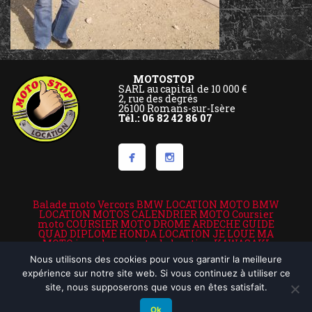
MOTOSTOP
SARL au capital de 10 000 €
2, rue des degrés
26100 Romans-sur-Isère
Tél.: 06 82 42 86 07
Balade moto Vercors
BMW LOCATION MOTO
BMW
LOCATION MOTOS
CALENDRIER MOTO
Coursier
moto
COURSIER MOTO DROME ARDECHE
GUIDE
QUAD DIPLOME
HONDA LOCATION
JE LOUE MA
MOTO
je roule en moto de location
KAWASAKI
VALENCE LOCATION VALENCE MOTO
location de
Nous utilisons des cookies pour vous garantir la meilleure
motos
LOCATION MOTO
Location moto Ardèche
location moto assistance
location moto drome et
expérience sur notre site web. Si vous continuez à utiliser ce
ardeche
location moto Lyon
Location moto Rhone
site, nous supposerons que vous en êtes satisfait.
Location moto Vercors
Location moto week end
LOCATION SCOOTER 50 CC
Location scooter Rhone
loue moto
louer journée moto
Louer moto
LOUEUR
Ok