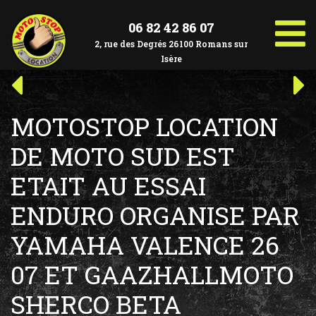
Aller
au
06 82 42 86 07
contenu
2, rue des Degrés 26100 Romans sur
Isère
Navigation
Article
Art
précédent :
suiv
de
MOTOSTOP LOCATION
l’article
DE MOTO SUD EST
ETAIT AU ESSAI
ENDURO ORGANISE PAR
YAMAHA VALENCE 26
07 ET GAAZHALLMOTO
SHERCO BETA