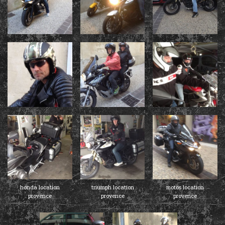
honda location
triumph location
motos location
provence
provence
provence