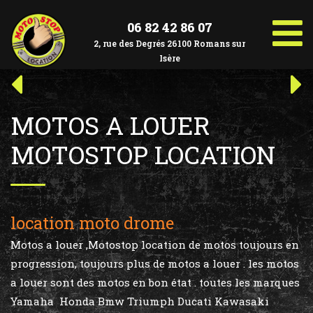
Aller
au
06 82 42 86 07
contenu
2, rue des Degrés 26100 Romans sur
Isère
Navigation
Article
Art
précédent :
suiv
de
MOTOS A LOUER
l’article
MOTOSTOP LOCATION
location moto drome
Motos a louer ,Motostop location de motos toujours en
progression, toujours plus de motos a louer . les motos
a louer sont des motos en bon état . toutes les marques
Yamaha Honda Bmw Triumph Ducati Kawasaki