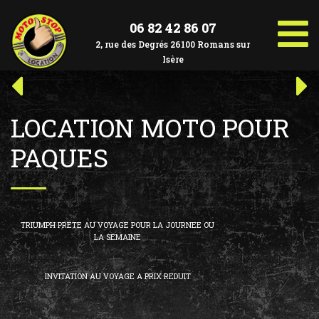
Aller
au
06 82 42 86 07
contenu
2, rue des Degrés 26100 Romans sur
Isère
Navigation
Article
Art
précédent :
suiv
de
LOCATION MOTO POUR
l’article
PAQUES
TRIUMPH PRETE AU VOYAGE POUR LA JOURNEE OU
LA SEMAINE
INVITATION AU VOYAGE A PRIX REDUIT