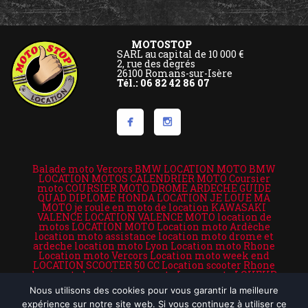
MOTOSTOP
SARL au capital de 10 000 €
2, rue des degrés
26100 Romans-sur-Isère
Tél.: 06 82 42 86 07
Balade moto Vercors
BMW LOCATION MOTO
BMW
LOCATION MOTOS
CALENDRIER MOTO
Coursier
moto
COURSIER MOTO DROME ARDECHE
GUIDE
QUAD DIPLOME
HONDA LOCATION
JE LOUE MA
MOTO
je roule en moto de location
KAWASAKI
VALENCE LOCATION VALENCE MOTO
location de
motos
LOCATION MOTO
Location moto Ardèche
location moto assistance
location moto drome et
ardeche
location moto Lyon
Location moto Rhone
Location moto Vercors
Location moto week end
LOCATION SCOOTER 50 CC
Location scooter Rhone
loue moto
louer journée moto
Louer moto
LOUEUR
DE MOTO TRIUMPH
LOUEUR MOTOS
LOUEZ VOTRE
Nous utilisons des cookies pour vous garantir la meilleure
MOTO
motards
moto de courtoisie
MOTOS A LOUER
motostop
motostop.fr
MOTOSTOP COQUIN
moto
expérience sur notre site web. Si vous continuez à utiliser ce