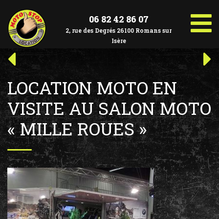
Aller
au
06 82 42 86 07
contenu
2, rue des Degrés 26100 Romans sur
Isère
Navigation
Article
Art
précédent :
suiv
de
LOCATION MOTO EN
l’article
VISITE AU SALON MOTO
« MILLE ROUES »