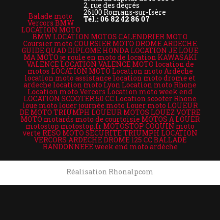
2, rue des degrés
26100 Romans-sur-Isère
Balade moto
Tél.: 06 82 42 86 07
Vercors
BMW
LOCATION MOTO
BMW LOCATION MOTOS
CALENDRIER MOTO
Coursier moto
COURSIER MOTO DROME ARDECHE
GUIDE QUAD DIPLOME
HONDA LOCATION
JE LOUE
MA MOTO
je roule en moto de location
KAWASAKI
VALENCE LOCATION VALENCE MOTO
location de
motos
LOCATION MOTO
Location moto Ardèche
location moto assistance
location moto drome et
ardeche
location moto Lyon
Location moto Rhone
Location moto Vercors
Location moto week end
LOCATION SCOOTER 50 CC
Location scooter Rhone
loue moto
louer journée moto
Louer moto
LOUEUR
DE MOTO TRIUMPH
LOUEUR MOTOS
LOUEZ VOTRE
MOTO
motards
moto de courtoisie
MOTOS A LOUER
motostop
motostop.fr
MOTOSTOP COQUIN
moto
verte
RESO MOTO SECURITE
TRIUMPH LOCATION
VERCORS ARDECHE DROME 125 CC BALLADE
RANDONNEEE
week end moto ardèche
Réalisation Rhonalpcom