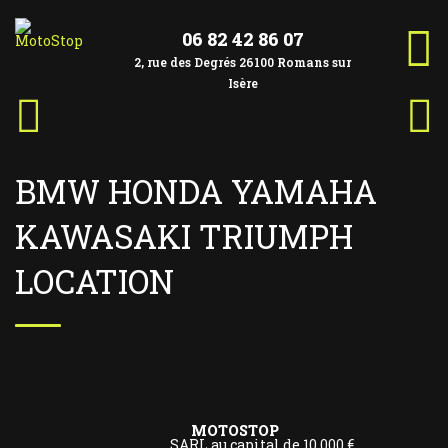
Aller
au
contenu
06 82 42 86 07
2, rue des Degrés 26100 Romans sur
Isère
Article
Artic
Navigation
précédent :
suiva
de
l’article
BMW HONDA YAMAHA
KAWASAKI TRIUMPH
LOCATION
MOTOSTOP
SARL au capital de 10 000 €