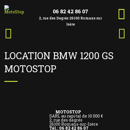
Aller
au
contenu
06 82 42 86 07
2, rue des Degrés 26100 Romans sur
Isère
Article
Artic
Navigation
précédent :
suiva
de
l’article
LOCATION BMW 1200 GS
MOTOSTOP
MOTOSTOP
SARL au capital de 10 000 €
2, rue des degrés
26100 Romans-sur-Isère
Tél.: 06 82 42 86 07