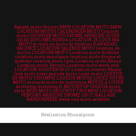
Balade moto Vercors
BMW LOCATION MOTO
BMW
LOCATION MOTOS
CALENDRIER MOTO
Coursier
moto
COURSIER MOTO DROME ARDECHE
GUIDE
QUAD DIPLOME
HONDA LOCATION
JE LOUE MA
MOTO
je roule en moto de location
KAWASAKI
VALENCE LOCATION VALENCE MOTO
location de
motos
LOCATION MOTO
Location moto Ardèche
location moto assistance
location moto drome et
ardeche
location moto Lyon
Location moto Rhone
Location moto Vercors
Location moto week end
LOCATION SCOOTER 50 CC
Location scooter Rhone
loue moto
louer journée moto
Louer moto
LOUEUR
DE MOTO TRIUMPH
LOUEUR MOTOS
LOUEZ VOTRE
MOTO
motards
moto de courtoisie
MOTOS A LOUER
motostop
motostop.fr
MOTOSTOP COQUIN
moto
verte
RESO MOTO SECURITE
TRIUMPH LOCATION
VERCORS ARDECHE DROME 125 CC BALLADE
RANDONNEEE
week end moto ardèche
Réalisation Rhonalpcom