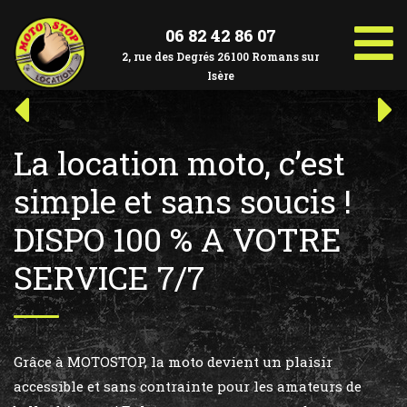
Aller
au
06 82 42 86 07
contenu
2, rue des Degrés 26100 Romans sur
Isère
Navigation
Article
Art
précédent :
suiv
de
La location moto, c’est
l’article
simple et sans soucis !
DISPO 100 % A VOTRE
SERVICE 7/7
Grâce à MOTOSTOP, la moto devient un plaisir
accessible et sans contrainte pour les amateurs de