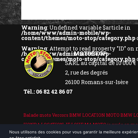
Warning
: Undefined variable $article in
/home/www/admin-mobile/wp-
content/themes/moto-stop/category.php
Warning
: Attempt to read property "ID" on 
MOTOSTOP
/home/www/admin-mobile/wp-
content/themes/moto-stop/category.php
SARL au capital de 10 000 €
2, rue des degrés
26100 Romans-sur-Isère
Tél.: 06 82 42 86 07
Balade moto Vercors
BMW LOCATION MOTO
BMW L
HONDA LOCATION
JE LOUE MA MOTO
je roule en mo
Nous utilisons des cookies pour vous garantir la meilleure expérie
Ardèche
location moto assistance
location moto dro