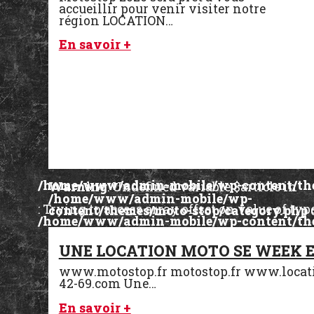
accueillir pour venir visiter notre
région LOCATION…
En savoir +
/home/www/admin-mobile/wp-content/the
Warning
: Undefined variable $article in
/home/www/admin-mobile/wp-
: Trying to access array offset on value of typ
content/themes/moto-stop/category.php
/home/www/admin-mobile/wp-content/the
Warning
: Attempt to read property "ID" on 
/home/www/admin-mobile/wp-
UNE LOCATION MOTO SE WEEK 
content/themes/moto-stop/category.php
www.motostop.fr motostop.fr www.locat
42-69.com Une…
En savoir +