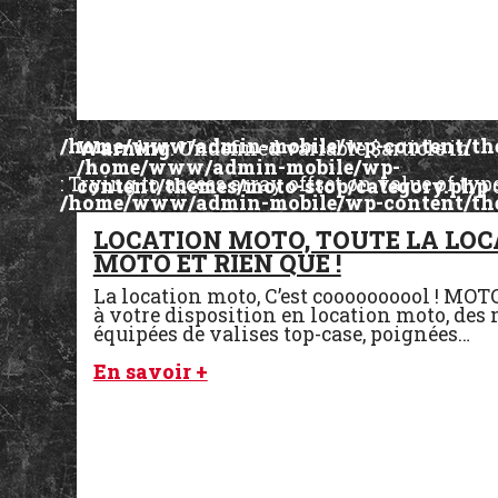
/home/www/admin-mobile/wp-content/the
Warning
: Undefined variable $article in
/home/www/admin-mobile/wp-
: Trying to access array offset on value of typ
content/themes/moto-stop/category.php
/home/www/admin-mobile/wp-content/the
Warning
: Attempt to read property "ID" on 
LOCATION MOTO, TOUTE LA LO
/home/www/admin-mobile/wp-
MOTO ET RIEN QUE !
content/themes/moto-stop/category.php
La location moto, C’est coooooooool ! MO
à votre disposition en location moto, des
équipées de valises top-case, poignées…
En savoir +