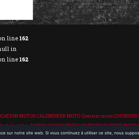
on line
162
null in
on line
162
OCATION MOTOS
CALENDRIER MOTO
Coursier moto
COURSIER
to de location
KAWASAKI VALENCE LOCATION VALENCE MOTO
nce sur notre site web. Si vous continuez à utiliser ce site, nous supp
me et ardeche
location moto Lyon
Location moto Rhone
Locati