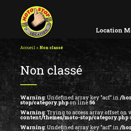
Aller
au
contenu
Location M
Accueil
>
Non classé
Non classé
Warning
: Undefined array key "acf" in
/ho
stop/category.php
on line
56
Warning
: Trying to access array offset on 
content/themes/moto-stop/category.php
Warning
: Undefined array key "acf" in
/ho