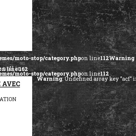
mes/moto-stop/category.php
on line
112
Warning
e null in
on line
162
mes/moto-stop/category.php
on line
112
Warning
: Undefined array key "acf" 
null in
 AVEC
on line
162
CATION