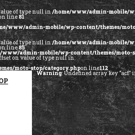
value of type null in
/home/www/admin-mobile/w
on line
81
me/www/admin-mobile/wp-content/themes/moto
value of type null in
/home/www/admin-mobile/w
on line
85
/www/admin-mobile/wp-content/themes/moto-st
ffset on value of type null in
mes/moto-stop/category.php
on line
112
Warning
: Undefined array key "acf" 
OP