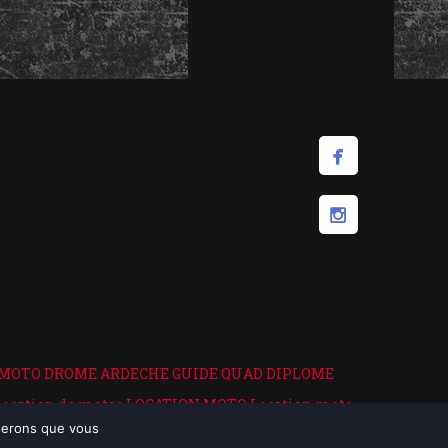
 MOTO DROME ARDECHE
GUIDE QUAD DIPLOME
location de motos
LOCATION MOTO
Location moto
oserons que vous
on moto Vercors
Location moto week end
LOCATION