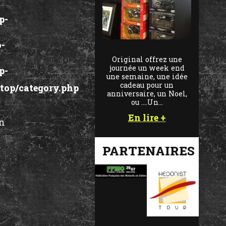
p-
-
Original offrez une
journée un week end
p-
une semaine, une idée
cadeau pour un
op/category.php
anniversaire, un Noel,
ou ....Un…
En lire +
in
PARTENAIRES