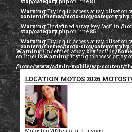
stop/category.php
on line
81
Warning
: Trying to access array offset on 
content/themes/moto-stop/category.php
Warning
: Undefined array key "acf" in
/ho
stop/category.php
on line
85
Warning
: Trying to access array offset on 
content/themes/moto-stop/category.php
Warning
: Undefined array key "acf" in
/home
on line
112
Warning
: Trying to access array o
/home/www/admin-mobile/wp-content/the
LOCATION MOTOS 2026 MOTOST
Motostop 2026 sera pret a vous