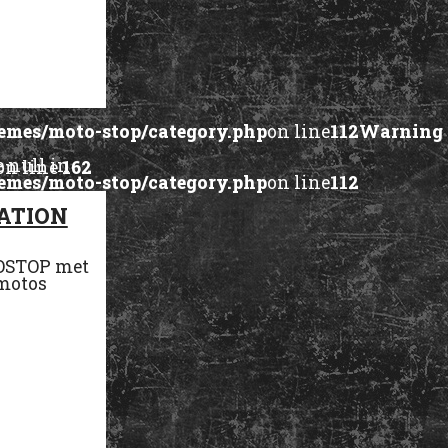
mes/moto-stop/category.php
on line
112
Warning
e null in
on line
162
mes/moto-stop/category.php
on line
112
null in
CATION
on line
162
TOSTOP met
 motos