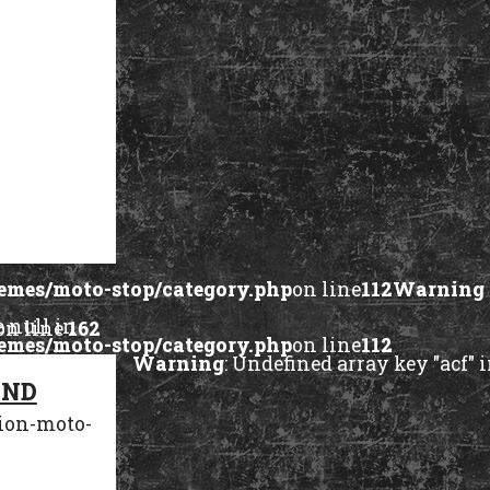
mes/moto-stop/category.php
on line
112
Warning
e null in
on line
162
mes/moto-stop/category.php
on line
112
Warning
: Undefined array key "acf" 
null in
END
on line
162
ion-moto-