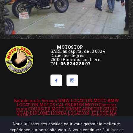
MOTOSTOP
SARL au capital de 10 000 €
2, rue des degrés
26100 Romans-sur-Isère
Tél.: 06 82 42 86 07
Balade moto Vercors
BMW LOCATION MOTO
BMW
LOCATION MOTOS
CALENDRIER MOTO
Coursier
moto
COURSIER MOTO DROME ARDECHE
GUIDE
QUAD DIPLOME
HONDA LOCATION
JE LOUE MA
MOTO
je roule en moto de location
KAWASAKI
VALENCE LOCATION VALENCE MOTO
location de
Nous utilisons des cookies pour vous garantir la meilleure
motos
LOCATION MOTO
Location moto Ardèche
location moto assistance
location moto drome et
expérience sur notre site web. Si vous continuez à utiliser ce