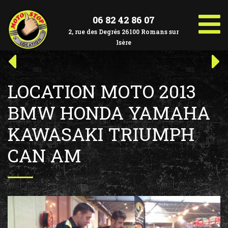
Aller
au
06 82 42 86 07
contenu
2, rue des Degrés 26100 Romans sur
Isère
Navigation
Article
Art
précédent :
suiv
de
LOCATION MOTO 2013
l’article
BMW HONDA YAMAHA
KAWASAKI TRIUMPH
CAN AM