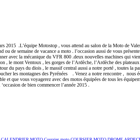
s 2015 .L’équipe Motostop , vous attend au salon de la Moto de Valence
end ou de semaine de vacance a moto . l’occasion aussi de vous présente
nner avec la mécanique du VFR 800 .deux nouvelles machines qui vienne
 , le mont Ventoux , les gorges de l’Ardèche, l’Ardèche des plateaux , l
ur du pays du diois , le massif central aussi a notre porté , toutes la pa
 toucher les montagnes des Pyrénées . Venez a notre rencontre , nous é
e et que vous voyagerez avec des motos équipées de tous les équipemen
 l ‘occasion de bien commencer l’année 2015 .
CALENDRIER MOTO
Coursier moto
COURSIER MOTO DROME ARDEC