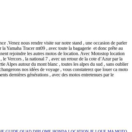
 .Venez nous rendre visite sur notre stand , une occasion de parler
r la Yamaha Tracer mt09 , avec toute la bagagerie et donc prête au
nt rejoindre les autres motos de location. Avec Motostop location
e Vercors , la national 7 , avec un retour de la cote d’Azur par la
rtie Alpes autour du mont blanc , toutes les alpes du sud , sans oublier
changerons nos idées de voyage , vous constaterez que louer ca moto
ts dernières générations , avec des motos entretenues par le
HE
GUIDE QUAD DIPLOME
HONDA LOCATION
JE LOUE MA MOTO