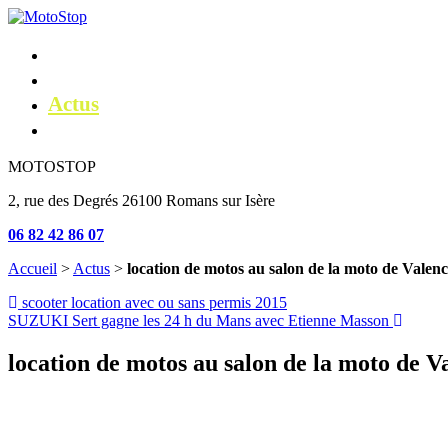
Aller
au
Location Moto
contenu
Location Scooter
Actus
Contact
MOTOSTOP
2, rue des Degrés 26100 Romans sur Isère
06 82 42 86 07
Accueil
>
Actus
>
location de motos au salon de la moto de Valen
Navigation
Article
scooter location avec ou sans permis 2015
Article
précédent :
SUZUKI Sert gagne les 24 h du Mans avec Etienne Masson
de
suivant :
l’article
location de motos au salon de la moto de V