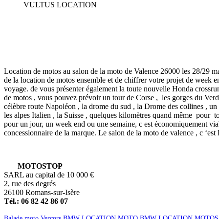
VULTUS LOCATION
Location de motos au salon de la moto de Valence 26000 les 28/29 mar
de la location de motos ensemble et de chiffrer votre projet de week 
voyage. de vous présenter également la toute nouvelle Honda crossru
de motos , vous pouvez prévoir un tour de Corse , les gorges du Verdon
célèbre route Napoléon , la drome du sud , la Drome des collines , un to
les alpes Italien , la Suisse , quelques kilomètres quand même pour
pour un jour, un week end ou une semaine, c est économiquement viabl
concessionnaire de la marque. Le salon de la moto de valence , c ‘est
MOTOSTOP
SARL au capital de 10 000 €
2, rue des degrés
26100 Romans-sur-Isère
Tél.: 06 82 42 86 07
Balade moto Vercors
BMW LOCATION MOTO
BMW LOCATION MOTOS